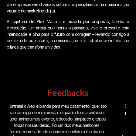
de empresas em diversos setores, especialmente na comunicação
visual e no marketing digital.
A trajetória de Alex Marttins é movida por propósito, talento e
dedicação. Um artista que honra o passado, vive o presente com
intensidade e olha para o futuro com coragem – levando consigo a
certeza de que a arte, a comunicação e o trabalho bem feito são
pilares que transformam vidas.
Feedbacks
so
Simplesmente sensacional! A melhor escolha que fizemos
,
para nosso casamento . Agitou e interagiu do início ao fim.
ou
Repertório impecável. Muito simpático e divertido.
Thaila Costa